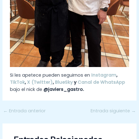
Si les apetece pueden seguirnos en
Instagram
,
TikTok
,
X (Twitter)
,
BlueSky
y
Canal de WhatsApp
bajo el nick de
@javiers_gastro.
←
Entrada anterior
Entrada siguiente
→