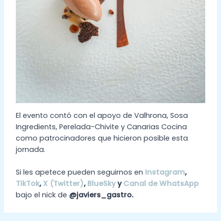
El evento contó con el apoyo de Valhrona, Sosa
Ingredients, Perelada-Chivite y Canarias Cocina
como patrocinadores que hicieron posible esta
jornada.
Si les apetece pueden seguirnos en
Instagram
,
TikTok
,
X (Twitter)
,
BlueSky
y
Canal de WhatsApp
bajo el nick de
@javiers_gastro.