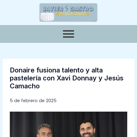
Ir
Navegación
al
de
contenido
entradas
Donaire fusiona talento y alta
pastelería con Xavi Donnay y Jesús
Camacho
5 de febrero de 2025