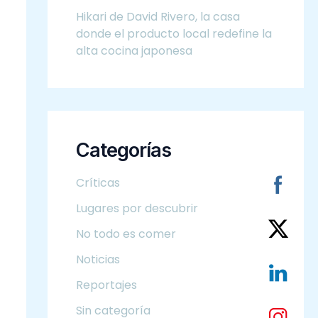
Hikari de David Rivero, la casa
donde el producto local redefine la
alta cocina japonesa
Categorías
Críticas
Lugares por descubrir
No todo es comer
Noticias
Reportajes
Sin categoría