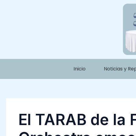
Ir
Navegación
al
de
contenido
entradas
Inicio
Noticias y Re
El TARAB de la