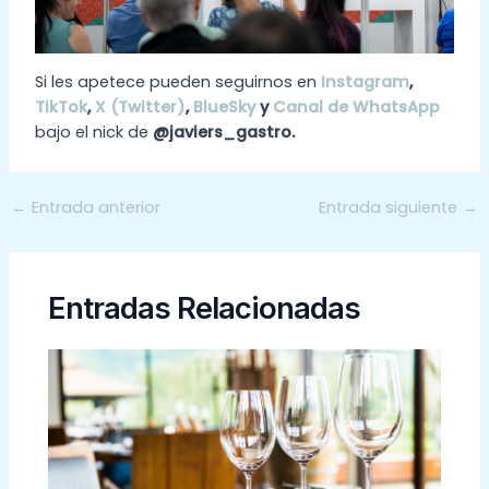
Si les apetece pueden seguirnos en
Instagram
,
TikTok
,
X (Twitter)
,
BlueSky
y
Canal de WhatsApp
bajo el nick de
@javiers_gastro.
←
Entrada anterior
Entrada siguiente
→
Entradas Relacionadas