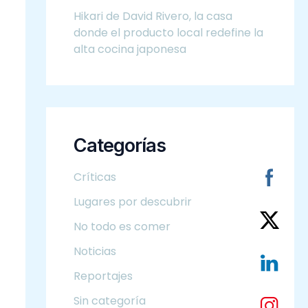
Hikari de David Rivero, la casa
donde el producto local redefine la
alta cocina japonesa
Categorías
Críticas
Lugares por descubrir
No todo es comer
Noticias
Reportajes
Sin categoría