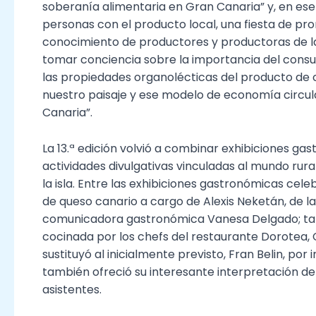
soberanía alimentaria en Gran Canaria” y, en ese s
personas con el producto local, una fiesta de pro
conocimiento de productores y productoras de la 
tomar conciencia sobre la importancia del consum
las propiedades organolécticas del producto de 
nuestro paisaje y ese modelo de economía circul
Canaria”.
La 13.ª edición volvió a combinar exhibiciones gas
actividades divulgativas vinculadas al mundo rural
la isla. Entre las exhibiciones gastronómicas cel
de queso canario a cargo de Alexis Neketán, de 
comunicadora gastronómica Vanesa Delgado; tamb
cocinada por los chefs del restaurante Dorotea, C
sustituyó al inicialmente previsto, Fran Belin, por
también ofreció su interesante interpretación del
asistentes.