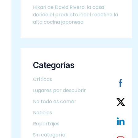
Hikari de David Rivero, la casa
donde el producto local redefine la
alta cocina japonesa
Categorías
Críticas
Lugares por descubrir
No todo es comer
Noticias
Reportajes
Sin categoría