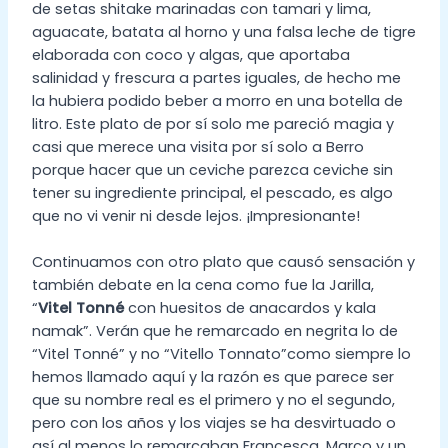
de setas shitake marinadas con tamari y lima,
aguacate, batata al horno y una falsa leche de tigre
elaborada con coco y algas, que aportaba
salinidad y frescura a partes iguales, de hecho me
la hubiera podido beber a morro en una botella de
litro. Este plato de por sí solo me pareció magia y
casi que merece una visita por sí solo a Berro
porque hacer que un ceviche parezca ceviche sin
tener su ingrediente principal, el pescado, es algo
que no vi venir ni desde lejos. ¡Impresionante!
Continuamos con otro plato que causó sensación y
también debate en la cena como fue la Jarilla,
“
Vitel Tonné
con huesitos de anacardos y kala
namak”. Verán que he remarcado en negrita lo de
“Vitel Tonné” y no “Vitello Tonnato”como siempre lo
hemos llamado aquí y la razón es que parece ser
que su nombre real es el primero y no el segundo,
pero con los años y los viajes se ha desvirtuado o
así al menos lo remarcaban Francesca, Marco y un